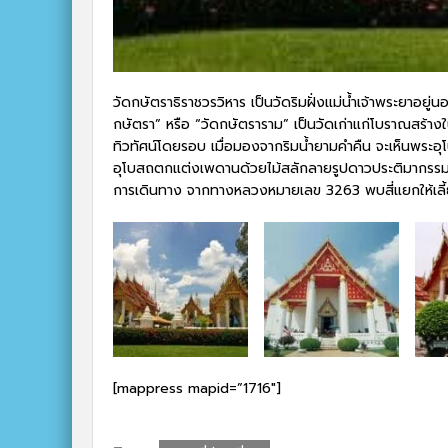
วัดกษัตราธิราชวรวิหาร เป็นวัดริมฝั่งแม่น้ำเจ้าพระยาอยู่นอ
กษัตรา” หรือ “วัดกษัตราราม” เป็นวัดเก่าแก่โบราณสร้างใ
ทิวทัศน์โดยรอบ เมื่อมองจากริมน้ำยามคำคืน จะเห็นพระ
อุโบสถตกแต่งเพดานด้วยไม้สลักลายรูปดาวประติมากรรมท
การเดินทาง จากทางหลวงหมายเลข 3263 พบสี่แยกให้เลี้ย
[mappress mapid=”1716″]