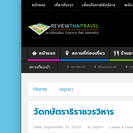
หน้าแรก
เกี่ยวกับเรา
เงื่อนไขการให้บริการ
สนับ
หน้าแรก
สถานที่ท่องเที่ยว
ร้านอ
สถานที่แนะนำ
ร้านอาหาร By แม่แฝด
สตาร์คาเฟ่
เขื่อนแม่สรวย
ตลาดโก้งโค้ง บ้านแสง
Home
อยุธยา
วัดกษัตราธิราชวรวิหาร
Date:
September 27, 2020
in:
อยุธยา
Leave a com