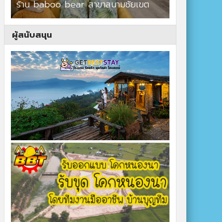
ร้าน baboo bear สาขาสนามชัยเขต
ปาร์ควิวรีสอ
ผู้สนับสนุน