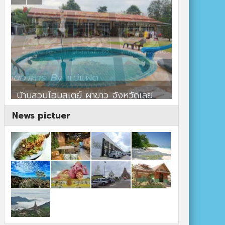
ร้านอาหาร By แม่แฝด
สตาร์คาเฟ่
News pictuer