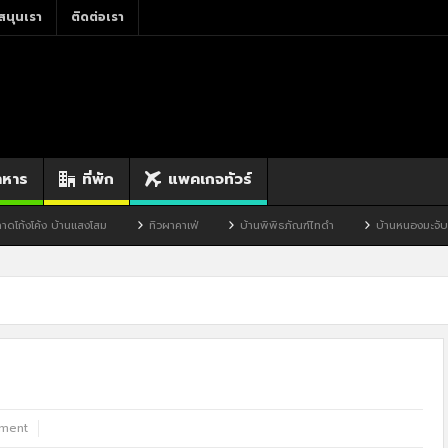
สนุนเรา
ติดต่อเรา
าหาร
ที่พัก
แพคเกจทัวร์
โสม
ทิวผาคาเฟ่
บ้านพิพิธภัณฑ์ไทดำ
บ้านหนองมะจับ
บ้านป๊อก
ment