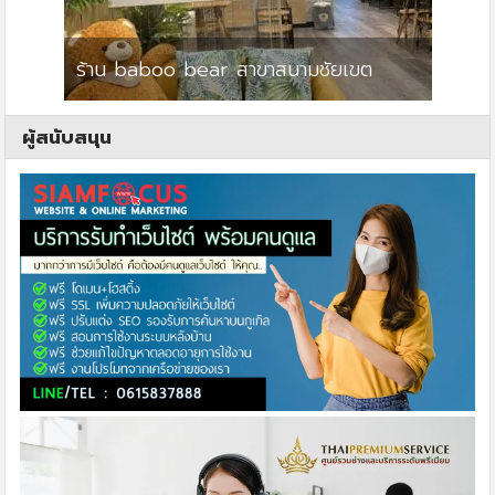
ร้าน baboo bear สาขาสนามชัยเขต
ปาร์คว
ผู้สนับสนุน