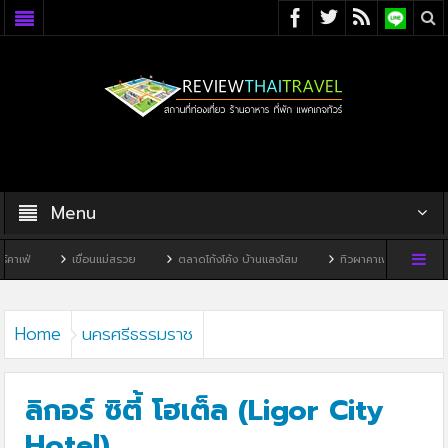
Menu
ขื่อนแม่สรวย
ตลาดโก้งโค้ง บ้านแสงโสม
ทิวผาคาเฟ่
บ้านพิพิธภัณฑ์ไทดำ
Home
นครศรีธรรมราช
ลิกอร์ ซิตี้ โฮเต็ล (Ligor City
Hotel)