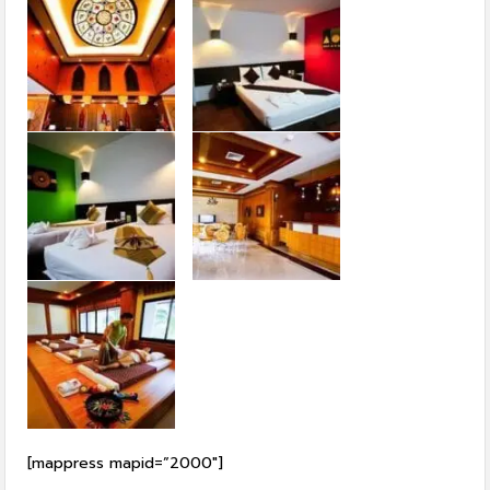
[mappress mapid=”2000″]