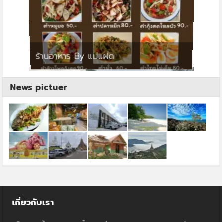
ย
ร้านอาหาร By แม่แฝด
สตาร์ค
News pictuer
เกี่ยวกับเรา