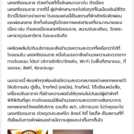
นครศรีธรรมราช ด้วยทำเลที่ตั้งอันเหมาะเจาะใน ตัวเมือง
นครศรีธรรมราช จากที่นี้ ผู้เข้าพักสามารถไปยังทุกที่ในเมืองอันมีชีวิต
ชีวานี้ได้อย่างง่ายดาย โรงแรมแห่งนี้เป็นสถานที่พักสำหรับพักผ่อน
และผ่อนคลาย อีกทั้งยังอยู่ไม่ไกลจากแหล่งท่องเที่ยวมากมายของ
เมือง เช่น กำแพงเมืองนครศรีธรรมราช, สนามบินชะเอียน, วัดพระ
มหาธาตุวรมหาวิหาร ในระยะเดินถึง
เพลิดเพลินไปกับบริการและสิ่งอำนวยความสะดวกที่เหนือกว่าได้ที่
โรงแรมใน นครศรีธรรมราช หนึ่งในบรรดาสิ่งอำนวยความสะดวกจาก
ทางโรงแรม ได้แก่ บริการซักรีด/ซักแห้ง, Wi-Fi ในพื้นที่สาธารณะ, ที่
จอดรถ, ลิฟท์, ห้องประชุม
นอกจากนี้ ห้องพักทุกห้องยังมีความสะดวกสบายอย่างหลากหลายไว้
ให้บริการเช่น ตู้เย็น, โทรทัศน์ (เคเบิล), โทรทัศน์, โต๊ะเขียนหนังสือ,
เครื่องปรับอากาศ ที่สร้างความพอใจให้ทุกคนไม่เว้นแต่ผู้เข้าพักที่
พิถีพิถันที่สุด ทางโรงแรมมีสิ่งอำนวยความสะดวกทางสันทนาการ
หลายหลายไว้คอยให้บริการ รวมถึง สปา, บริการนวด ไม่ว่าคุณจะไป
นครศรีธรรมราช ด้วยจุดประสงค์ใด ลิกอร์ ซิตี้ โฮเต็ล เป็นสถานที่ที่
ดีเยี่ยมในการพักผ่อนอย่างมีความสุขและน่าตื่นตาตื่นใจ