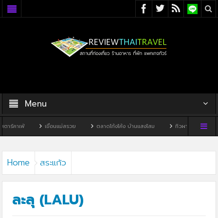
Menu
เขื่อนแม่สรวย
ตลาดโก้งโค้ง บ้านแสงโสม
ทิวผาคาเฟ่
บ้านพิพิธภัณฑ
Home
สระแก้ว
ละลุ (LALU)