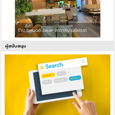
ร้าน baboo bear สาขาสนามชัยเขต
ปาร์คว
ผู้สนับสนุน