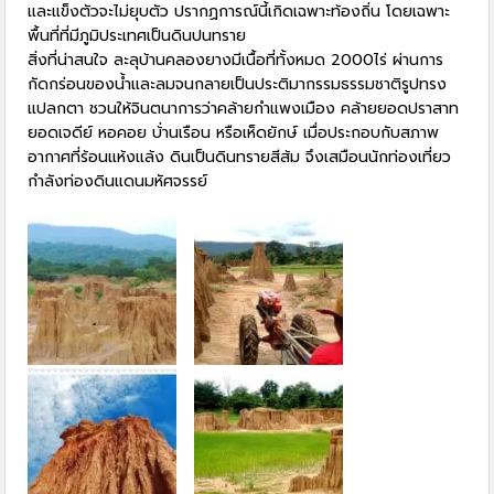
และแข็งตัวจะไม่ยุบตัว ปรากฏการณ์นี้เกิดเฉพาะท้องถิ่น โดยเฉพาะ
พื้นที่ที่มีภูมิประเทศเป็นดินปนทราย
สิ่งที่น่าสนใจ ละลุบ้านคลองยางมีเนื้อที่ทั้งหมด 2000ไร่ ผ่านการ
กัดกร่อนของน้ำและลมจนกลายเป็นประติมากรรมธรรมชาติรูปทรง
แปลกตา ชวนให้จินตนาการว่าคล้ายกำแพงเมือง คล้ายยอดปราสาท
ยอดเจดีย์ หอคอย บ้่านเรือน หรือเห็ดยักษ์ เมื่อประกอบกับสภาพ
อากาศที่ร้อนแห้งแล้ง ดินเป็นดินทรายสีส้ม จึงเสมือนนักท่องเที่ยว
กำลังท่องดินแดนมหัศจรรย์