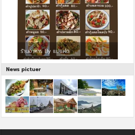
ย
ร้านอาหาร By แม่แฝด
สตาร์ค
News pictuer