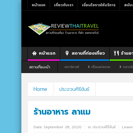
หน้าแรก
เกี่ยวกับเรา
เงื่อนไขการให้บริการ
สนับ
หน้าแรก
สถานที่ท่องเที่ยว
ร้านอ
สถานที่แนะนำ
านอาหาร By แม่แฝด
สตาร์คาเฟ่
เขื่อนแม่สรวย
ตลาดโก้งโค้ง บ้านแสงโส
Home
ประจวบคีรีขันธ์
ร้านอาหาร ลาแม
Date:
September 28, 2020
in:
ประจวบคีรีขันธ์
Leave