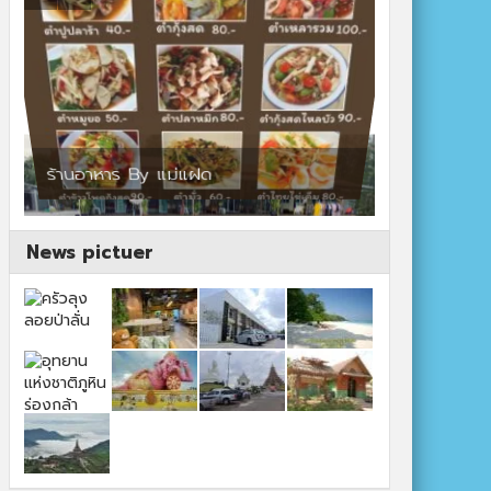
ร้านอาหาร By แม่แฝด
สตาร์คาเฟ่
News pictuer