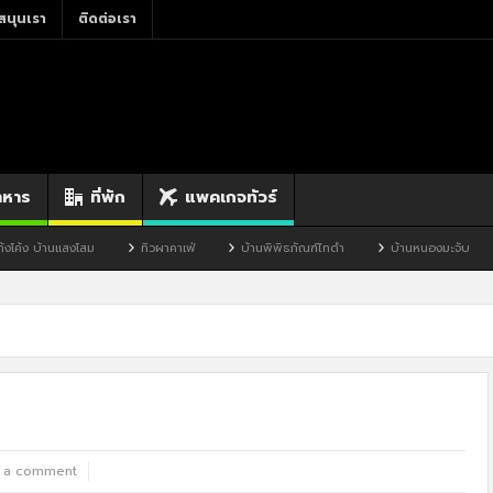
สนุนเรา
ติดต่อเรา
าหาร
ที่พัก
แพคเกจทัวร์
ม
ทิวผาคาเฟ่
บ้านพิพิธภัณฑ์ไทดำ
บ้านหนองมะจับ
บ้านป๊อก
 a comment