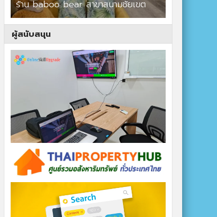
ร้าน baboo bear สาขาสนามชัยเขต
ปาร์ควิวรีสอ
ผู้สนับสนุน