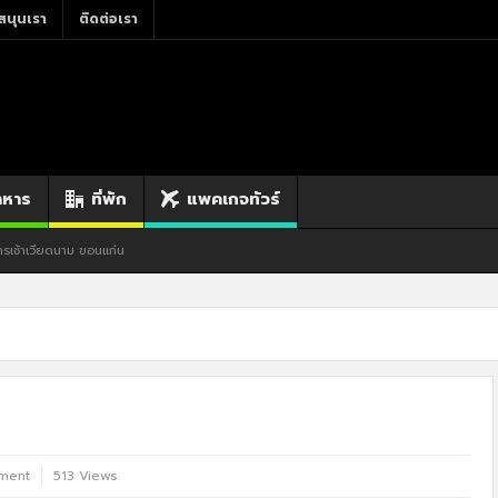
สนุนเรา
ติดต่อเรา
าหาร
ที่พัก
แพคเกจทัวร์
นแก่น
ment
513 Views