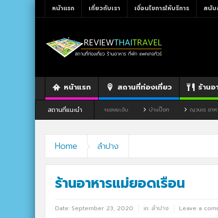
หน้าแรก
เกี่ยวกับเรา
เงื่อนไขการให้บริการ
สนับ
หน้าแรก
สถานที่ท่องเที่ยว
ร้านอ
สถานที่แนะนำ
พิธภัณฑ์ไทดำ
บ้านหนองมะจับ
บ้านป๊อก
ญวนเร อาหารเช้าเวียดนาม ขอ
Home
ลำปาง
ร้านอาหารแม่ยอดเรือน
Date:
September 23, 2020
in:
ลำปาง
Leave a com