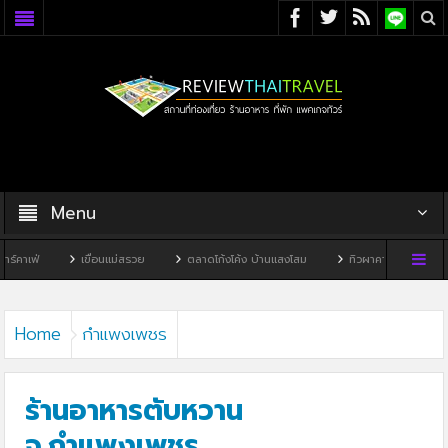
Menu
เขื่อนแม่สรวย
ตลาดโก้งโค้ง บ้านแสงโสม
ทิวผาคาเฟ่
บ้านพิพิธภัณฑ์ไ
Home
กำแพงเพชร
ร้านอาหารตับหวาน
จ.กำแพงเพชร