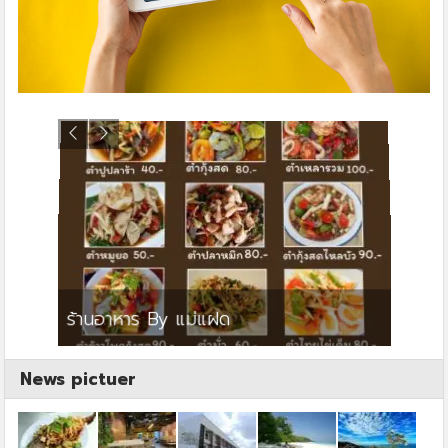
ย
ร้านอาหาร By แม่แฝด
สตาร์ค
News pictuer