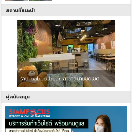
สถานที่แนะนำ
ร้าน baboo bear สาขาสนามชัยเขต
ปาร์คว
ผู้สนับสนุน