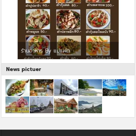
ย
ร้านอาหาร By แม่แฝด
สตาร์ค
News pictuer