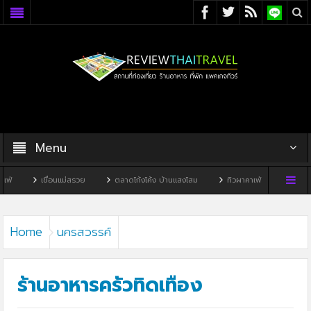
Menu
ื่อนแม่สรวย
ตลาดโก้งโค้ง บ้านแสงโสม
ทิวผาคาเฟ่
บ้านพิพิธภัณฑ์ไทดำ
Home
นครสวรรค์
ร้านอาหารครัวทิดเทือง