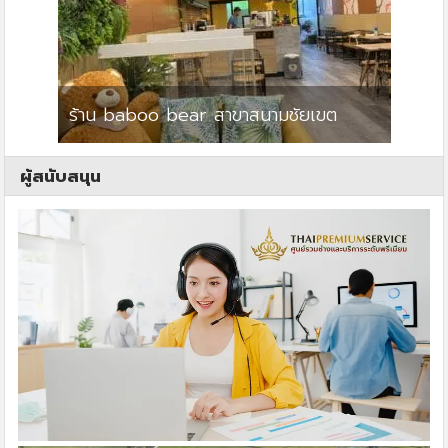
ร้าน baboo bear สาขาสนามชัยเขต
ปาร์คว
ผู้สนับสนุน