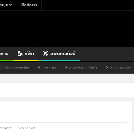
สนุนเรา
ติดต่อเรา
าหาร
ที่พัก
แพคเกจทัวร์
ม
ทิวผาคาเฟ่
บ้านพิพิธภัณฑ์ไทดำ
บ้านหนองมะจับ
บ้านป๊อก
omment
175 Views