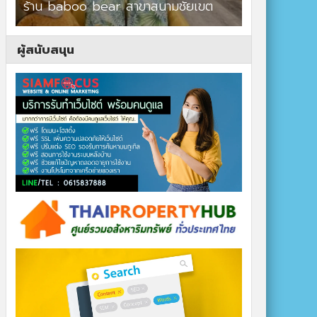
ร้าน baboo bear สาขาสนามชัยเขต
ปาร์ควิวรีสอ
ผู้สนับสนุน