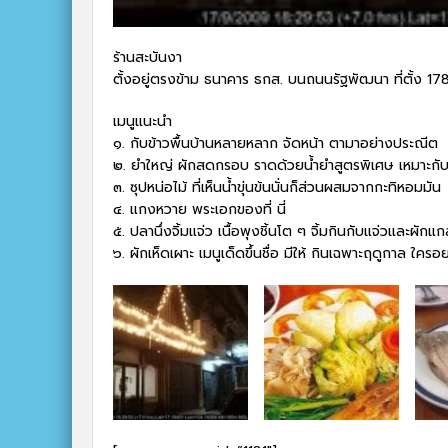
ร้านสะบันงา
ตั้งอยู่ตรงข้าม ธนาคาร ธกส. บนถนนรัฐพัฒนา ที่ตั้ง
เมนูแนะนำ
๑. กับข้าวพื้นบ้านหลายหลาก จัดหน้า ตามาอย่างประณีต
๒. ยำใหญ่ ผักสดกรอบ ราดด้วยน้ำยำสูตรพิเศษ เหมาะก
๓. ซุปหน่อไม้ ที่เห็นน้ำขุ่นข้นนั่นก็ส่วนผสมจากกะทิหอมมัน
๔. แกงหวาย พระเอกของที่ นี่
๕. ปลานึ่งจิ้มแจ่ว เนื้อพุงชิ้นโต ๆ จิ้มกินกับแจ่วและผักแก
๖. ผักเห็ดเผาะ เมนูเด็ดขึ้นชื่อ มีให้ กินเฉพาะฤดูกาล ใครอ