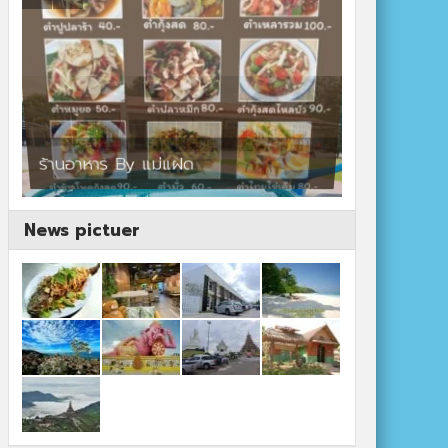
ร้านอาหาร By แม่แฝด
สตาร์คาเฟ่
News pictuer