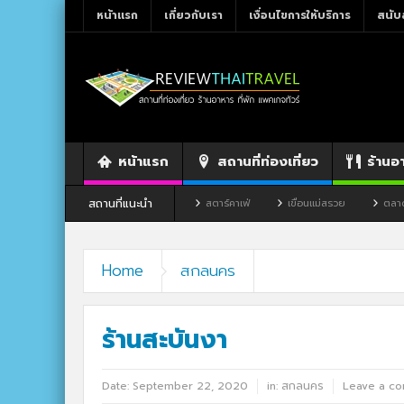
หน้าแรก
เกี่ยวกับเรา
เงื่อนไขการให้บริการ
สนับ
หน้าแรก
สถานที่ท่องเที่ยว
ร้านอ
สถานที่แนะนำ
านอาหาร By แม่แฝด
สตาร์คาเฟ่
เขื่อนแม่สรวย
ตลาดโก้งโค้ง บ้านแสงโส
Home
สกลนคร
ร้านสะบันงา
Date:
September 22, 2020
in:
สกลนคร
Leave a c