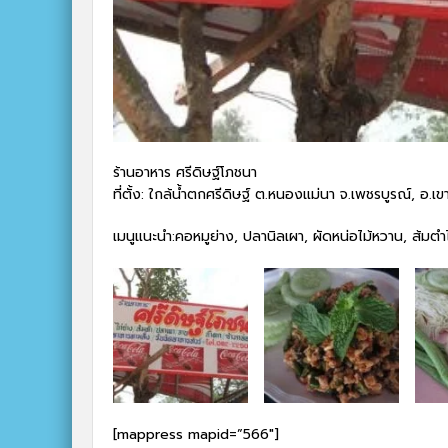
ร้านอาหาร ศรีดิษฐ์โภชนา
ที่ตั้ง: ใกล้น้ำตกศรีดิษฐ์ ต.หนองแม่นา จ.เพชรบูรณ์, อ.เข
เมนูแนะนำ:คอหมูย่าง, ปลานิลเผา, ผัดหน่อไม้หวาน, ส้มต
[mappress mapid=”566″]