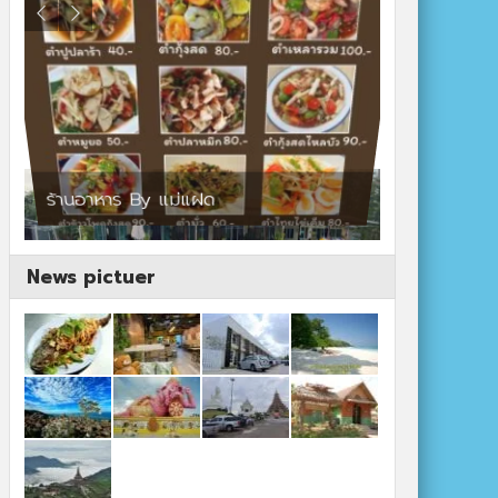
ร้านอาหาร By แม่แฝด
สตาร์คาเฟ่
News pictuer