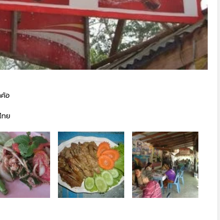
าค้อ
ำไทย