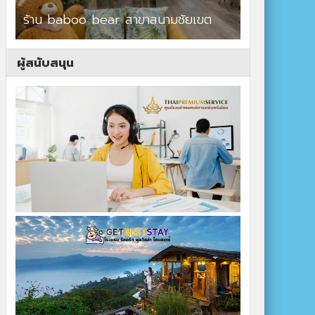
ร้าน baboo bear สาขาสนามชัยเขต
ปาร์ควิวรีสอ
ผู้สนับสนุน