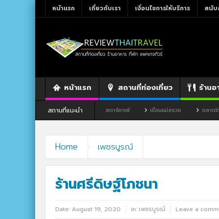
หน้าแรก
เกี่ยวกับเรา
เงื่อนไขการให้บริการ
สนับ
หน้าแรก
สถานที่ท่องเที่ยว
ร้านอ
สถานที่แนะนำ
อาหาร By แม่แฝด
สตาร์คาเฟ่
เขื่อนแม่สรวย
ตลาดโก้งโค้ง บ้านแสงโสม
Home
เพชรบูรณ์
ร้านศรีดิษฐ์โภชนา
Date:
August 19, 2020
in:
เพชรบูรณ์
Leave a comm