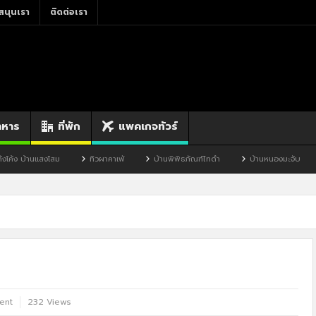
สนุนเรา
ติดต่อเรา
าหาร
ที่พัก
แพคเกจทัวร์
ทิวผาคาเฟ่
บ้านพิพิธภัณฑ์ไทดำ
บ้านหนองมะจับ
บ้านป๊อก
ent
232 Views