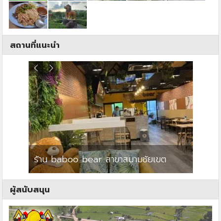
สถานที่แนะนำ
ร้าน baboo bear สาขาสนามชัยเขต
ปาร์คว
ผู้สนับสนุน