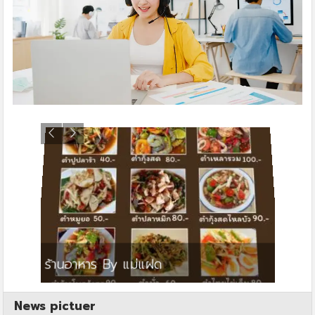
ย
ร้านอาหาร By แม่แฝด
สตาร์ค
News pictuer