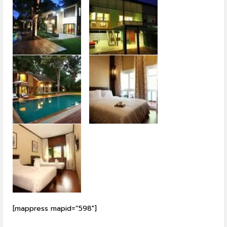
[mappress mapid=”598″]