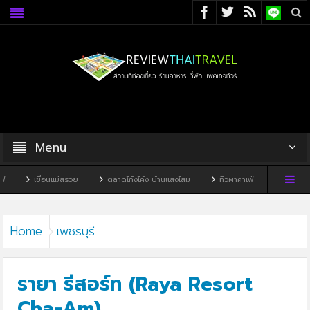
Menu
อนแม่สรวย
ตลาดโก้งโค้ง บ้านแสงโสม
ทิวผาคาเฟ่
บ้านพิพิธภัณฑ์ไทดำ
Home
เพชรบุรี
รายา รีสอร์ท (Raya Resort
Cha-Am)