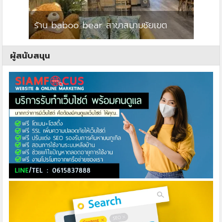
ร้าน baboo bear สาขาสนามชัยเขต
ปาร์คว
ผู้สนับสนุน