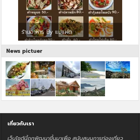
ย
ร้านอาหาร By แม่แฝด
สตาร์ค
News pictuer
เกี่ยวกับเรา
เว็บไซต์นี้ถูกพัฒนาขึ้นมาเพื่อ สนับสนุนการท่องเที่ยว