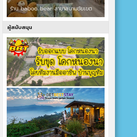
ร้าน baboo bear สาขาสนามชัยเขต
ปาร์ควิวรีสอ
ผู้สนับสนุน