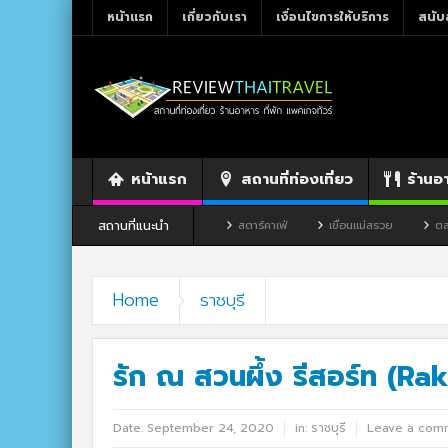
หน้าแรก
เกี่ยวกับเรา
เงื่อนไขการให้บริการ
สนับ
หน้าแรก
สถานที่ท่องเที่ยว
ร้านอ
สถานที่แนะนำ
นอาหาร By แม่แฝด
สตาร์คาเฟ่
เขื่อนแม่สรวย
ตลาดโก้งโค้ง บ้านแสงโสม
Home
ราชบุรี
รัก ณ สวนผึ้ง รีสอร์ท (R
Date:
September 24, 2020
in:
ราชบุรี
Leave a com