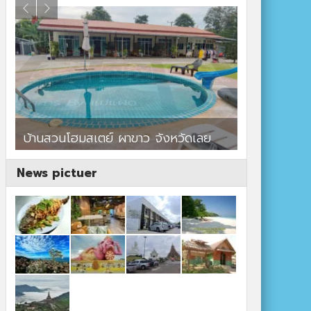
ร้านอาหาร By แม่แฝด
สตาร์คาเฟ่
News pictuer