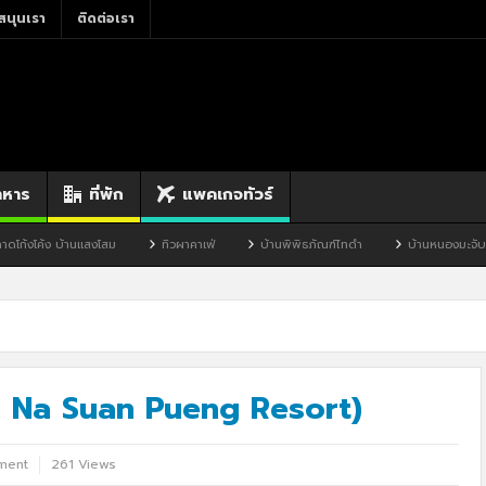
สนุนเรา
ติดต่อเรา
าหาร
ที่พัก
แพคเกจทัวร์
ทิวผาคาเฟ่
บ้านพิพิธภัณฑ์ไทดำ
บ้านหนองมะจับ
บ้านป๊อก
ak Na Suan Pueng Resort)
ment
261 Views