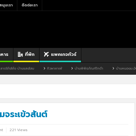
สนุนเรา
ติดต่อเรา
าหาร
ที่พัก
แพคเกจทัวร์
โสม
ทิวผาคาเฟ่
บ้านพิพิธภัณฑ์ไทดำ
บ้านหนองมะจับ
บ้านป๊อก
์มจระเข้วสันต์
nt
221 Views