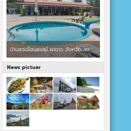
ร้านอาหาร By แม่แฝด
สตาร์คาเฟ่
News pictuer