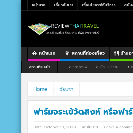
หน้าแรก
เกี่ยวกับเรา
เงื่อนไขการให้บริการ
สนับ
หน้าแรก
สถานที่ท่องเที่ยว
ร้านอ
สถานที่แนะนำ
ร้านอาหาร By แม่แฝด
สตาร์คาเฟ่
เขื่อนแม่สรวย
ตลาดโก้งโค้ง บ้านแสง
Home
ชัยนาท
ฟาร์มจระเข้วัดสิงห์ หรือฟาร
Date:
October 10, 2020
in:
ชัยนาท
Leave a comme