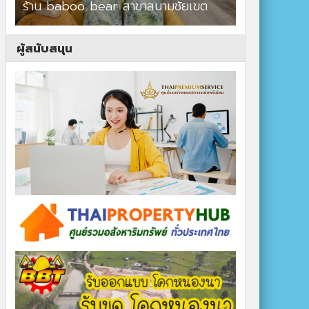
ร้าน baboo bear สาขาสนามชัยเขต
ปาร์ควิวรีสอ
ผู้สนับสนุน