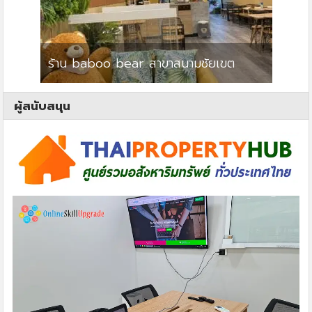
ร้าน baboo bear สาขาสนามชัยเขต
ปาร์คว
ผู้สนับสนุน