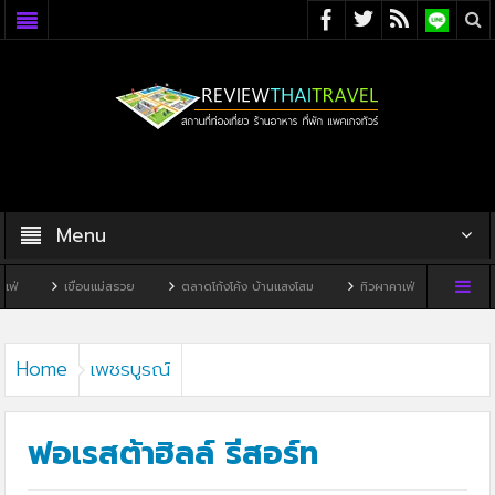
Menu
่อนแม่สรวย
ตลาดโก้งโค้ง บ้านแสงโสม
ทิวผาคาเฟ่
บ้านพิพิธภัณฑ์ไทดำ
Home
เพชรบูรณ์
ฟอเรสต้าฮิลล์ รีสอร์ท