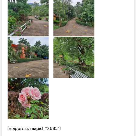
[mappress mapid=”2685″]