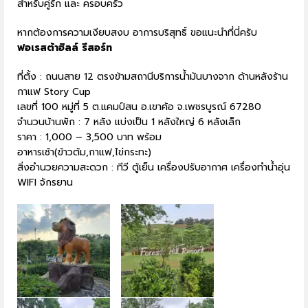
สำหรับคู่รัก และ ครอบครัว
หากต้องการความเงียบสงบ อาการบริสุทธิ์ ขอแนะนำที่นี่ครับ
ฟอเรสต้าฮิลล์ รีสอร์ท
ที่ตั้ง : ถนนสาย 12 ตรงข้ามสถานีบริการน้ำมันบางจาก ด้านหลังร้าน
กาแฟ Story Cup
เลขที่ 100 หมู่ที่ 5 ต.แคมป์สน อ.เขาค้อ จ.เพชรบูรณ์ 67280
จำนวนบ้านพัก : 7 หลัง แบ่งเป็น 1 หลังใหญ่ 6 หลังเล็ก
ราคา : 1,000 – 3,500 บาท พร้อม
อาหารเช้า(ข้าวต้ม,กาแฟ,ไข่กระทะ)
สิ่งอำนวยความสะดวก : ทีวี ตู้เย็น เครื่องปรับอากาศ เครื่องทำน้ำอุ่น
WIFI จักรยาน