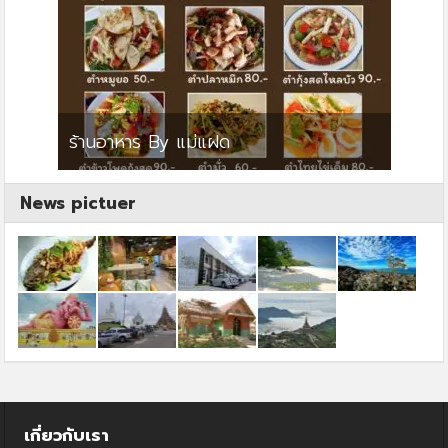
ย
ร้านอาหาร By แม่แฝด
สตาร์ค
News pictuer
เกี่ยวกับเรา