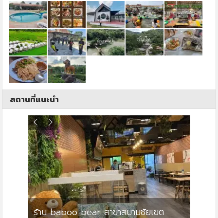
สถานที่แนะนำ
ร้าน baboo bear สาขาสนามชัยเขต
ปาร์คว