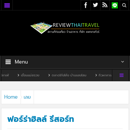
Menu
เขื่อนแม่สรวย
ตลาดโก้งโค้ง บ้านแสงโสม
ทิวผาคาเฟ่
บ้านพิพิธภัณฑ์ไทด
Home
เลย
ฟอร์ร่าฮิลล์ รีสอร์ท