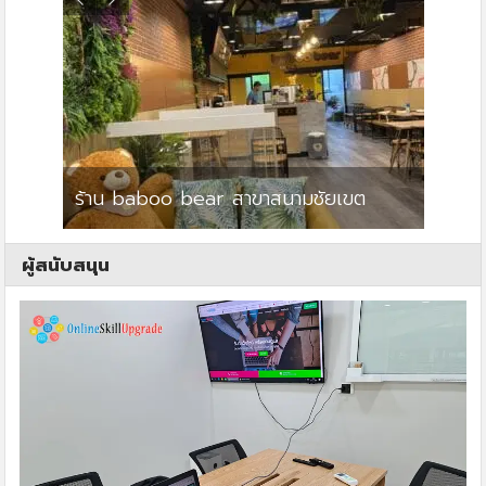
ร้าน baboo bear สาขาสนามชัยเขต
ปาร์คว
ผู้สนับสนุน