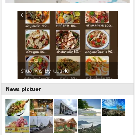
ย
ร้านอาหาร By แม่แฝด
สตาร์ค
News pictuer