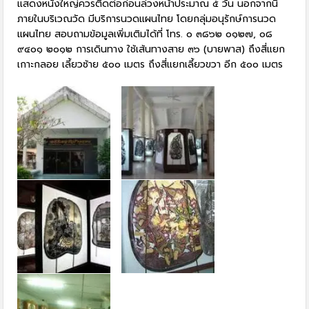
แสดงหนังใหญ่ควรติดต่อก่อนล่วงหน้าประมาณ ๕ วัน นอกจากนี้
ภายในบริเวณวัด มีบริการนวดแผนไทย โดยกลุ่มอนุรักษ์การนวด
แผนไทย สอบถามข้อมูลเพิ่มเติมได้ที่ โทร. ๐ ๓๘๖๒ ๐๑๒๗, ๐๘
๙๔๐๑ ๒๐๑๒ การเดินทาง ใช้เส้นทางสาย ๓๖ (บายพาส) ถึงสี่แยก
เกาะกลอย เลี้ยวซ้าย ๕๐๐ เมตร ถึงสี่แยกเลี้ยวขวา อีก ๕๐๐ เมตร