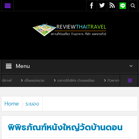
Menu
เขื่อนแม่สรวย
ตลาดโก้งโค้ง บ้านแสงโสม
ทิวผาคาเฟ่
บ้านพิพิธภัณฑ์ไ
Home
ระยอง
พิพิธภัณฑ์หนังใหญ่วัดบ้านดอน