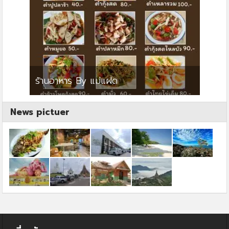
ย
ร้านอาหาร By แม่แฝด
สตาร์ค
News pictuer