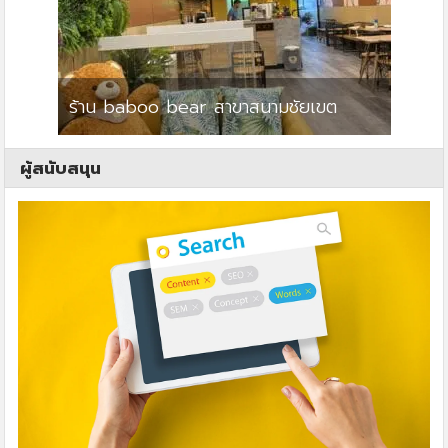
ร้าน baboo bear สาขาสนามชัยเขต
ปาร์คว
ผู้สนับสนุน