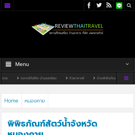
Menu
ตลาดโก้งโค้ง บ้านแสงโสม
ทิวผาคาเฟ่
บ้านพิพิธภัณฑ์ไทดำ
บ้านหนองมะจ
Home
หนองคาย
พิพิธภัณฑ์สัตว์น้ำจังหวัด
หนองคาย