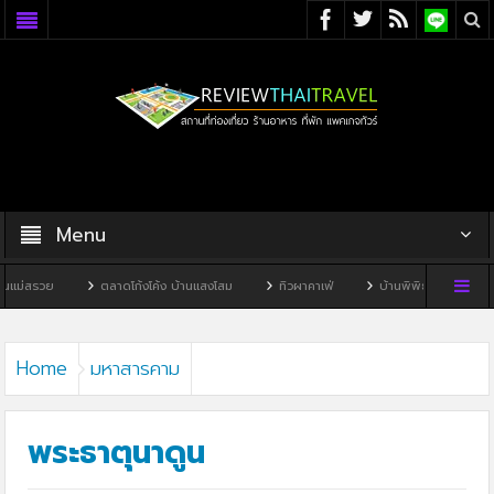
Menu
ตลาดโก้งโค้ง บ้านแสงโสม
ทิวผาคาเฟ่
บ้านพิพิธภัณฑ์ไทดำ
บ้านหนอ
Home
มหาสารคาม
พระธาตุนาดูน