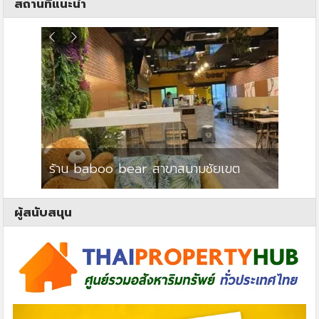
สถานที่แนะนำ
ร้าน baboo bear สาขาสนามชัยเขต
ปาร์คว
ผู้สนับสนุน