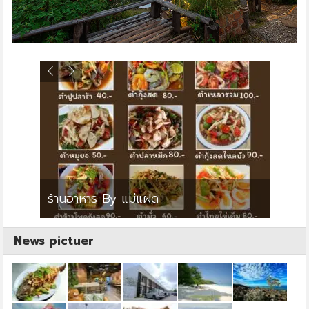
ย
ร้านอาหาร By แม่แฝด
สตาร์ค
News pictuer