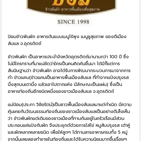
ป้อมข้าวพันผัก อาหารต้นแบบเมนูไร้พุง เมนูชูสุขภาพ ของดีเมือง
ลับแล จ.อุตรดิตถ์
ข้าวพันผัก เป็นอาหารประจำจังหวัดอุตรดิตถ์มานานกว่า 100 ปี ซึ่ง
ไม่มีใครทราบที่มาแน่ชัดว่าใครเป็นคนคิดค้นขึ้นมา ได้มีก็แต่การ
สันนิษฐานว่า ข้าวพันผัก อาจได้รับการพัฒนากระบวนการมาจากการ
ทำ ข้าวแคบ(ข้าวแคบเป็นอาหารพื้นเมืองลับแล ที่ทำจากแป้งปรุงรส
นึ่งสุกบนเตานึ่ง แล้วเอาไปตากแห้ง มีลักษณะเป็นแผ่น) ซึ่งเป็น
อาหารท้องถิ่นอีกชนิดหนึ่งของชาวเมืองลับแล จ.อุตรดิตถ์
แม่ป้อม(ประภา วิชัยรัตน์)เป็นชาวพื้นเมืองลับแลมาแต่กำเนิด มีความ
คุ้นเคยกับวัฒนธรรมท้องถิ่นของชาวเมืองลับแลเป็นอย่างดีเล็งเห็น
ว่า ข้าวพันผักแต่เดิมของชาวเมืองที่ทานกันอยู่ในครัวเรือนมีส่วน
ประกอบแค่แป้งกับผัก จึงประยุกต์ด้วยการใส่ไข่ หมูสับปรุงรส เต้าหู้
และผักหลากหลายชนิด เพื่อให้ลูกๆ ได้ทานสารอาหารครบทั้ง 5 หมู่
จากนั้นเลยลองทำขายในท้องถิ่นและได้รับความนิยมมากขึ้นเรื่อยๆ