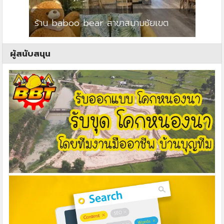
ร้าน baboo bear สาขาสนามชัยเขต
ปาร์คว
ผู้สนับสนุน