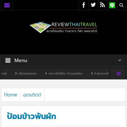
Menu
แม่สรวย
ตลาดโก้งโค้ง บ้านแสงโสม
ทิวผาคาเฟ่
บ้านพิพิธภัณฑ์ไทดำ
Home
อุตรดิตถ์
ป้อมข้าวพันผัก