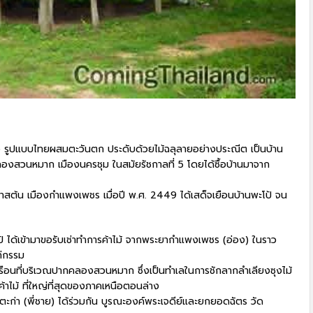
งหลัง รูปแบบไทยผสมตะวันตก ประดับด้วยไม้ฉลุลายอย่างประณีต เป็นบ้าน
คลองสวนหมาก เมืองนครชุม ในสมัยรัชกาลที่ 5 โดยได้ซื้อบ้านมาจาก
ะพาสต้น เมืองกำแพงเพชร เมื่อปี พ.ศ. 2449 ได้เสด็จเยือนบ้านพะโป้ จน
ป้ ได้เข้ามาขอรับเช่าทำการค้าไม้ จากพระยากำแพงเพชร (อ่อง) ในราว
ก่กรรม
านเรือนที่บริเวณปากคลองสวนหมาก ซึ่งเป็นทำเลในการชักลากลำเลียงซุงไม้
้าไม้ ที่ใหญ่ที่สุดของภาคเหนือตอนล่าง
ก่า (พี่ชาย) ได้ร่วมกัน บูรณะองค์พระเจดีย์และยกยอดฉัตร วัด