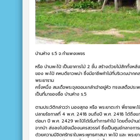
บ้านห้าง ร.5 จ.กำแพงเพชร
หรือ บ้านพะโป้ เป็นอาคารไม้ 2 ชั้น สร้างด้วยไม้สักทั้
ของ พะโป้ คหบดีชาวพม่า ซึ่งมีอาชีพค้าไม้ที่บริเวณปาก
พระยาราม
ครั้งหนึ่ง สมเด็จพระจุลจอมเกล้าเจ้าอยู่หัว ทรงเสด็จปร
เป็นที่มาของชื่อ บ้านห้าง ร.5
ตามประวัติกล่าวว่า มองสุภอ หรือ พระยาตะก่า พี่ชายพะโ
ปลายรัชกาลที่ 4 พ.ศ. 2418 จนถึงปี พ.ศ. 2418 ได้ถึงแ
ต่อมา ปี พ.ศ. 2429 พะโป้ได้เริ่มทำการค้าไม้ โดยตั้งบ้
จากป่า ส่งลงไปยังเมืองนครสวรรค์ ซึ่งเป็นศูนย์กลางการค
ด้วยความมีจิตศรัทธาในพระพุทธศาสนา พะโป้ และ พระยาตะ