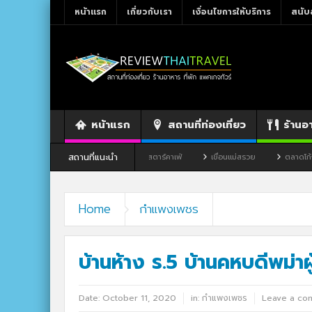
หน้าแรก
เกี่ยวกับเรา
เงื่อนไขการให้บริการ
สนับ
หน้าแรก
สถานที่ท่องเที่ยว
ร้านอ
สถานที่แนะนำ
ร้านอาหาร By แม่แฝด
สตาร์คาเฟ่
เขื่อนแม่สรวย
ตลาดโก้งโค้ง บ้านแสง
Home
กำแพงเพชร
บ้านห้าง ร.5 บ้านคหบดีพม่า
Date:
October 11, 2020
in:
กำแพงเพชร
Leave a co