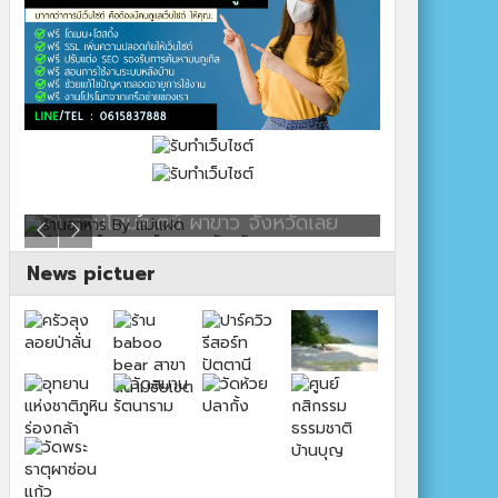
ร้านอาหาร By แม่แฝด
สตาร์คาเฟ่
News pictuer