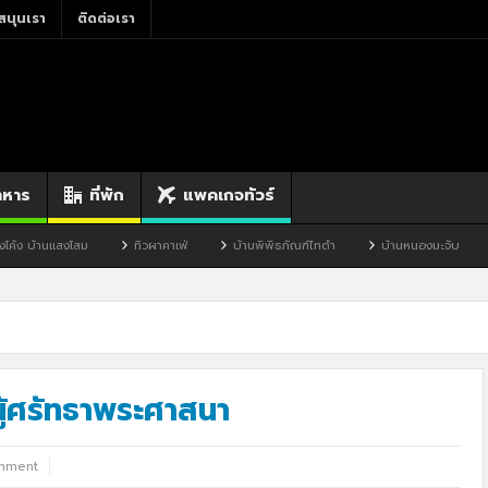
สนุนเรา
ติดต่อเรา
าหาร
ที่พัก
แพคเกจทัวร์
โสม
ทิวผาคาเฟ่
บ้านพิพิธภัณฑ์ไทดำ
บ้านหนองมะจับ
บ้านป๊อก
ผู้ศรัทธาพระศาสนา
mment