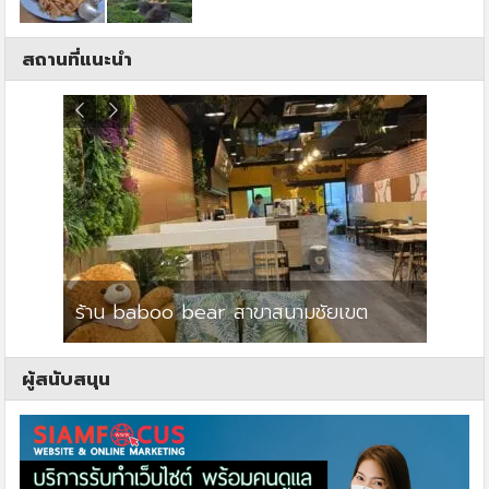
สถานที่แนะนำ
ร้าน baboo bear สาขาสนามชัยเขต
ปาร์คว
ผู้สนับสนุน