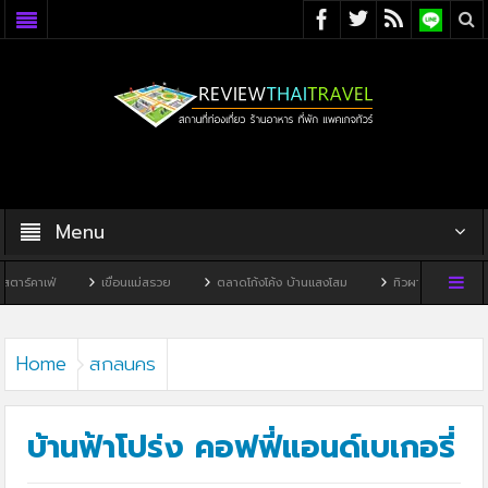
Menu
เขื่อนแม่สรวย
ตลาดโก้งโค้ง บ้านแสงโสม
ทิวผาคาเฟ่
บ้านพิพิธภัณฑ
Home
สกลนคร
บ้านฟ้าโปร่ง คอฟฟี่แอนด์เบเกอรี่