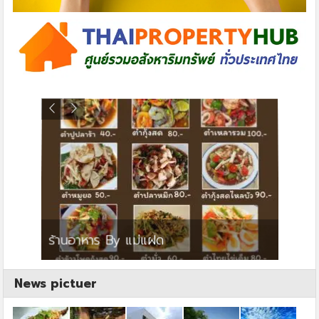
ย
ร้านอาหาร By แม่แฝด
สตาร์ค
News pictuer