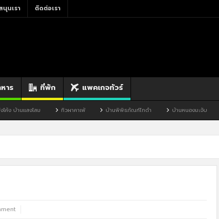
สนุนเรา
ติดต่อเรา
าหาร
ที่พัก
แพคเกจทัวร์
งโสม
ทิวผาคาเฟ่
บ้านพิพิธภัณฑ์ไทดำ
บ้านหนองมะจับ
บ้านป๊อก
mment