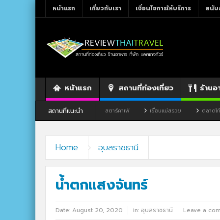
หน้าแรก
เกี่ยวกับเรา
เงื่อนไขการให้บริการ
สนับ
หน้าแรก
สถานที่ท่องเที่ยว
ร้านอ
สถานที่แนะนำ
ร้านอาหาร By แม่แฝด
สตาร์คาเฟ่
เขื่อนแม่สรวย
ตลาดโก้งโค้ง บ้านแส
Home
อุบลราชธานี
น้ำตกแสงจันทร์
Date:
August 20, 2020
in:
อุบลราชธานี
Leave a co