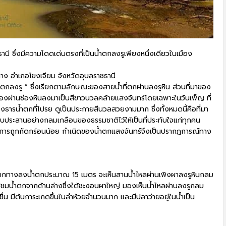
านี ซึ่งมีความโดดเด่นตรงที่เป็นน้ำตกลงรูเพียงหนึ่งเดียวในเมือง
กลาง อำเภอโขงเจียม จังหวัดอุบลราชธานี
อน้ำตกลงรู ” ซึ่งเรียกตามลักษณะของสายน้ำที่ตกผ่านลงรูหิน ส่วนที่มาของ
ะอองผ่านช่องหินลงมาเป็นสีขาวนวลคล้ายแสงจันทร์โดยเฉพาะในวันเพ็ญ ที่
รน้ำตกที่โปรย ดูเป็นประกายสีนวลสวยงามมาก ซึ่งทั้งหมดนี้คือที่มา
งบประสานอย่างกลมเกลือนของธรรมชาติไว้ให้เป็นที่ประทับใจแก่ทุกคน
ตอการถูกกัดกร่อนน้อย กำเนิดของน้ำตกแสงจันทร์จึงเป็นปรากฏการณ์ทาง
ากทางลงน้ำตกประมาณ 15 เมตร จะเห็นสานน้ำไหลผ่านเพิงผาลงรูหินกลม
ไปชมน้ำตกจากด้านล่างซึ่งใต้ชะงอนผาใหญ่ มองเห็นน้ำไหลผ่านลงรูกลม
ื่น มีต้นการะเกดขึ้นในลำห้วยจำนวนมาก และมีปลาว่ายอยู่ในน้ำเป็น