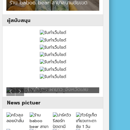
ร้าน baboo bear สาขาสนามชัยเขต
ผู้สนับสนุน
ร้านอาหาร By แม่แฝด
สตาร์คาเฟ่
News pictuer