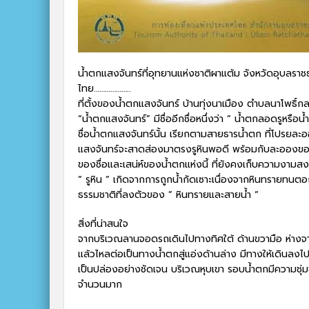
น้ำตกแสงจันทร์ที่อุทยานแห่งชาติผาแต้ม จังหวัดอุบลราชธ
ไทย………………..
ที่ตั้งของน้ำตกแสงจันทร์ บ้านทุ่งนาเมือง ตำบลนาโพธิ์
“น้ำตกแสงจันทร์” มีชื่ออีกชื่อหนึ่งว่า ” น้ำตกลอดรูหรื
ชื่อน้ำตกแสงจันทร์นั้น เรียกตามสายธารน้ำตก ที่โปรยล
แสงจันทร์จะสาดส่องมาตรงรูหินพอดี พร้อมกับละอองของธา
ของชื่อและเสน่ห์ของน้ำตกแห่งนี้ ที่ยังคงเก็บความงามส
” รูหิน ” เกิดจากการถูกน้ำกัดเซาะเนื่องจากหินทรายทน
ธรรมชาติที่ลงตัวของ ” หินทรายและสายน้ำ “
สิ่งที่น่าสนใจ
จากบริเวณลานจอดรถเดินไปทางทิศใต้ ด้านขวามือ ห่างจ
แล้วไหลต่อเป็นทางน้ำตกสู่แอ่งด้านล่าง มีทางให้เดินลง
เป็นปล่องอย่างชัดเจน บริเวณหุบเขา รอบน้ำตกมีความชุ่มช
จำนวนมาก