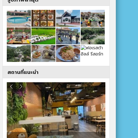
สถานที่แนะนำ
ปาร์ควิวรีสอ