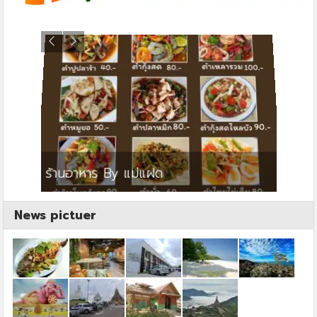
ย
ร้านอาหาร By แม่แฝด
สตาร์ค
News pictuer