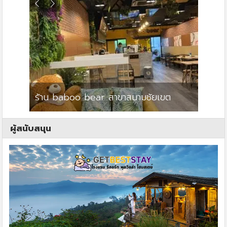
ร้าน baboo bear สาขาสนามชัยเขต
ปาร์คว
ผู้สนับสนุน