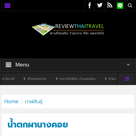
Menu
เขื่อนแม่สรวย
ตลาดโก้งโค้ง บ้านแสงโสม
ทิวผาคาเฟ่
บ้านพิพิธภัณฑ
Home
กาฬสินธุ์
น้ำตกผานางคอย