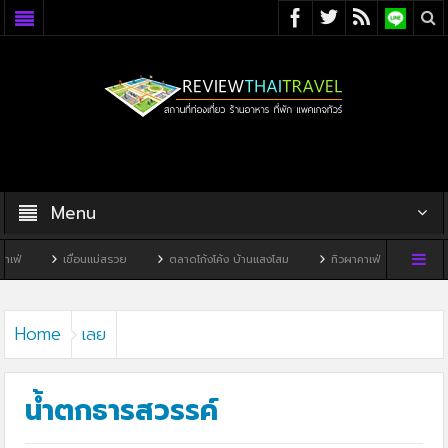
Menu
ขื่อนแม่สรวย
ตลาดโก้งโค้ง บ้านแสงโสม
ทิวผาคาเฟ่
บ้านพิพิธภัณฑ์ไทดำ
Home
เลย
น้ำตกธารสวรรค์