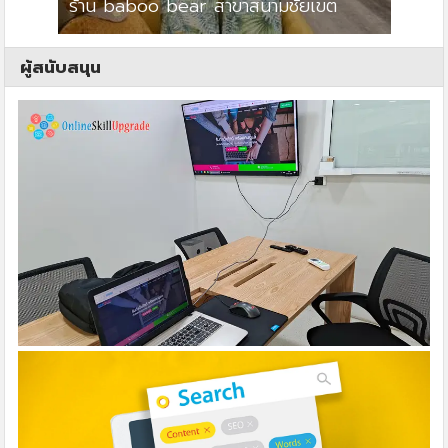
ร้าน baboo bear สาขาสนามชัยเขต
ปาร์คว
ผู้สนับสนุน