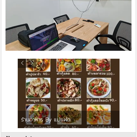
ย
ร้านอาหาร By แม่แฝด
สตาร์ค