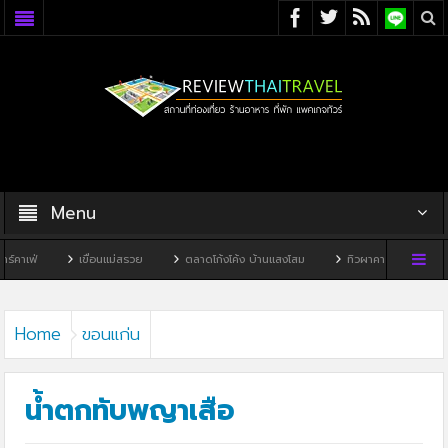
Menu
เขื่อนแม่สรวย
ตลาดโก้งโค้ง บ้านแสงโสม
ทิวผาคาเฟ่
บ้านพิพิธภัณฑ์
Home
ขอนแก่น
น้ำตกทับพญาเสือ