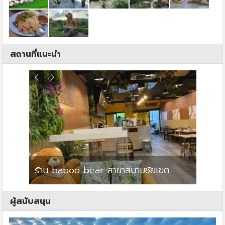
สถานที่แนะนำ
ร้าน baboo bear สาขาสนามชัยเขต
ปาร์คว
ผู้สนับสนุน