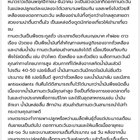
หนาวราวเดือนพฤศจิกายน-ธันวาคม จะเป็นช่วงเวลาที่ดอกทานตะวัน
ในแปลงปลูกแต่ละแปลงจะได้เวลาบานพร้อมกัน แลสะพรั่งไปด้วยสี
เหลืองของดอกทานตะวัน เหลืองอร่ามไปทั้งทุ่งกว้างไกลสุดสายตา
สวยงามน่าตื่นตาตื่นใจ เป็นแหล่งดึงดูดนักท่องเที่ยวให้เข้ามาเที่ยว
ชม
ทานตะวันเป็นพืชตระกูลถั่ว ประเภทเดียวกับเบญจมาศ คำฝอย ดาว
เรือง บัวตอง เป็นพืชน้ำมันที่สำคัญทางเศรษฐกิจรองจากถั่วเหลือง
และปาล์มน้ำมัน ทานตะวันค่อนข้างทนแล้งได้ดี เมื่อเปรียบเทียบกับ
พืชไร่ชนิดอื่น เช่น ข้าวโพด ถั่วเหลือง และถั่วเขียว เมล็ดทานตะวันมี
คุณค่าทางโภชนาการสูง ส่วนกากที่ได้หลังจากสกัดน้ำมันแล้วมี
โปรตีน 40-50 เปอร์เซ็นต์ น้ำมันทานตะวันมีกรดไขมันไม่อิ่มตัว
ประมาณ 88 เปอร์เซ็นต์ สูงกว่าถั่วเหลือง และน้ำมันปาล์ม และมีสาร
antioxidants กันหืนได้ดีสามารถเก็บไว้ได้นานกว่าน้ำมันพืชชนิดอื่น
เนื่องจากน้ำมันทานตะวันมีคุณค่าสูง จึงเป็นที่ต้องการของตลาดทั้ง
ในและต่างประเทศเพื่อการบริโภค และใช้ในอุตสาหกรรมเช่น น้ำมัน
ชักเงา น้ำมันหล่อลื่น สีทาบ้าน ส่วนลำต้นทานตะวันสามารถนำไปทำ
กระดาษคุณภาพดี
เกษตรกรจะทำการเพาะปลูกหรือหว่านเมล็ดพันธุ์ตั้งแต่ประมาณเดือน
กันยายนเป็นต้นไป ดอกทานตะวันจะบานและให้เมล็ดเมื่ออายุครบ
๕๕-๖๐ วัน และจะบานสวยงามเต็มที่ประมาณ ๑๕ วัน หลังจากนั้น
เกษตรกรจะปล่อยให้เมล็ดทานตะวันแห้งคาต้น แล้วจึงเริ่มเก็บเกี่ยว