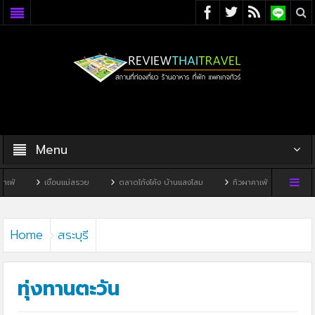
Menu
ื่อนแม่สรวย
ตลาดโก้งโค้ง บ้านแสงโสม
ทิวผาคาเฟ่
บ้านพิพิธภัณฑ์ไทดำ
Home
สระบุรี
ทุ่งทานตะวัน