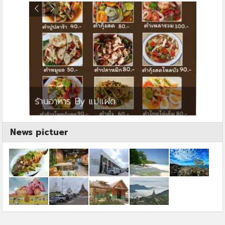
ย
ร้านอาหาร By แม่แฝด
สตาร์ค
News pictuer