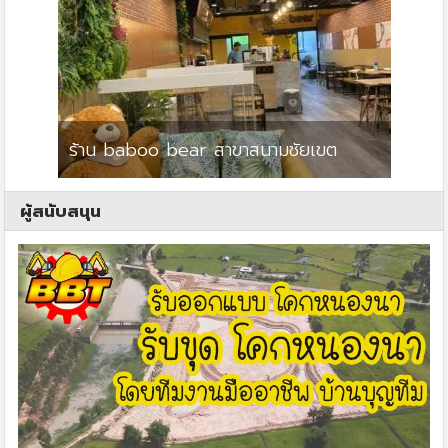
ร้าน baboo bear สาขาสนามชัยเขต
ปาร์คว
ผู้สนับสนุน