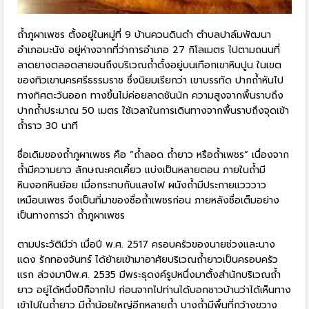
ถ้ำภูผาเพชร ตั้งอยู่ในหมู่ที่ 9 บ้านควนดินดำ ตำบลปาล์มพัฒนา
อำเภอมะนัง อยู่ห่างจากที่ว่าการอำเภอ 27 กิโลเมตร ไปตามถนนที่
ลาดยางตลอดสายจนถึงบริเวณถ้ำตั้งอยู่บนเทือกเขาหินปูน ในเขต
ของทิวเขานครศรีธรรมราช ซึ่งนิยมเรียกว่า เขาบรรทัด ปากถ้ำหันไป
ทางทิศตะวันออก ทางขึ้นไม่ค่อยลาดชันนัก ความสูงจากพื้นราบถึง
ปากถ้ำประมาณ 50 เมตร ใช้เวลาในการเดินทางจากพื้นราบถึงจุดเข้า
ถ้ำราว 30 นาที
ชื่อเดิมของถ้ำภูผาเพชร คือ “ถ้ำลอด ถ้ำยาว หรือถ้ำเพชร” เนื่องจาก
ถ้ำมีความยาว ลักษณะคดเคี้ยว แบ่งเป็นหลายตอน ภายในถ้ำมี
หินงอกหินย้อย เมื่อกระทบกับแสงไฟ ผนังถ้ำมีประกายแวววาว
เหมือนเพชร จึงเป็นที่มาของชื่อถ้ำเพชรก่อน ภายหลังชื่อเต็มอย่าง
เป็นทางการว่า ถ้ำภูผาเพชร
ตามประวัติมีว่า เมื่อปี พ.ศ. 2517 ครอบครัวของนายช่วงและนาง
แดง รักทองจันทร์ ได้ย้ายเข้ามาอาศัยบริเวณถ้ำยาวเป็นครอบครัว
แรก ล่วงมาปีพ.ศ. 2535 มีพระธุดงค์รูปหนึ่งมาตั้งสำนักบริเวณถ้ำ
ยาว อยู่ได้หนึ่งปีก็จากไป ก่อนจากไปท่านได้บอกชาวบ้านว่าได้เห็นทาง
เข้าไปในถ้ำยาว มีถ้ำน้อยใหญ่อีกหลายถ้ำ บางถ้ำมีพื้นที่กว้างขวาง