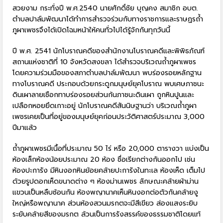
สวยงาม กระทั่งปี พ.ศ.2540 นายศักดิ์ชัย บุญคง สมาชิก อบต.
ตำบลปาล์มพัฒนาได้ทำการสำรวจร่วมกับทางราชการและราษฏรถ้ำ
ภูผาเพชรจึงได้เปิดโฉมหน้าให้คนทั่วไปได้รู้จักกันทุกวันนี้
ปี พ.ศ. 2541 นักโบราณคดีของสำนักงานโบราณคดีและพิพิธภัณฑ์
สถานแห่งชาติที่ 10 จังหวัดสงขลา ได้สำรวจบริเวณถ้ำภูผาเพชร
โดยความร่วมมือของสภาตำบลปาล์มพัฒนา พบร่องรอยหลักฐาน
ทางโบราณคดี ประกอบด้วยกระดูกมนุษย์ยุคโบราณ พบเศษภาชนะ
ดินเผาลายเชือกทาบร่องรอยส่วนก้นภาชนะดินเผา ถูกหินปูนและ
เปลือกหอยยึดเกาะอยู่ นักโบราณคดีสันนิษฐานว่า บริเวณถ้ำภูผา
เพชรเคยเป็นที่อยู่ของมนุษย์ยุคก่อนประวัติศาสตร์ประมาณ 3,000
ปีมาแล้ว
ถ้ำภูผาเพชรมีเนื้อที่ประมาณ 50 ไร่ หรือ 20,000 ตารางวา แบ่งเป็น
ห้องเล็กห้องน้อยประมาณ 20 ห้อง ชื่อเรียกต่างกันออกไป เช่น
ห้องปะการัง มีหินงอกหินย้อยคล้ายปะการังในทะเล ห้องเห็ด เต็มไป
ด้วยรูปดอกเห็ดขนาดต่าง ๆ ห้องม่านเพชร ลักษณะคล้ายผ้าม่าน
แขวนเป็นหลืบซ้อนกัน ห้องพญานาคเห็นหินงอกต่อตัวกันคล้ายงู
ใหญ่หรือพญานาค ส่วนห้องสวนมรกตจะมีสีเขียว ส่องแสงระยิบ
ระยับคล้ายสีของมรกต ล้วนเป็นการรังสรรค์ของธรรมชาติโดยแท้