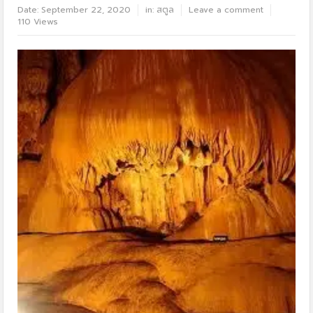
Date:
September 22, 2020
in:
สตูล
Leave a comment
110 Views