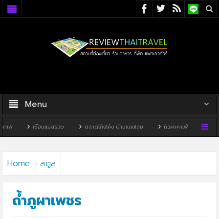
Menu
่อนแม่สรวย
ตลาดโก้งโค้ง บ้านแสงโสม
ทิวผาคาเฟ่
บ้านพิพิธภัณฑ์ไทดำ
Home
สตูล
ถ้ำภูผาเพชร