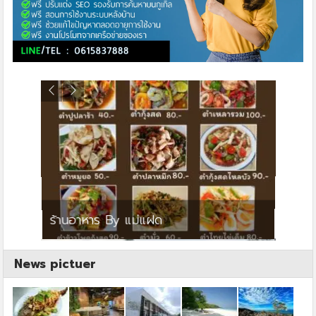
ย
ร้านอาหาร By แม่แฝด
สตาร์ค
News pictuer