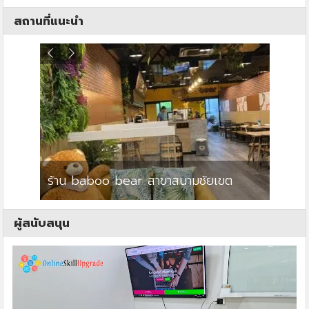
สถานที่แนะนำ
ร้าน baboo bear สาขาสนามชัยเขต
ปาร์คว
ผู้สนับสนุน