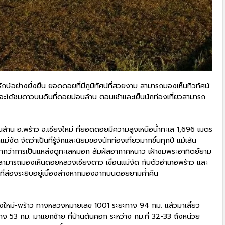
รักษ์อย่างยั่งยืน ยอดดอยที่มีภูมิทัศน์ที่สวยงาม สามารถมองเห็นทิวทัศน์
งจะได้ชมดาวบนดินที่ดอยม่อนล้าน ตอนเช้าและเย็นนักท่องเที่ยวสามารถ
นล้าน อ.พร้าว จ.เชียงใหม่ ที่ยอดดอยมีความสูงเหนือน้ำทะเล 1,696 เมตร
่งัด จัดว่าเป็นที่รู้จักและนิยมของนักท่องเที่ยวมากขึ้นทุกปี แม้เส้น
่มากว่าการเป็นแหล่งดูทะเลหมอก สัมผัสอากาศหนาว เฝ้าชมพระอาทิตย์ยาม
ยังสามารถมองเห็นดอยหลวงเชียงดาว เขื่อนแม่งัด กับตัวอำเภอพร้าว และ
ว ที่ส่องระยิบอยู่เบื้องล่างหากมองจากบนดอยยามค่ำคืน
ชียงใหม่-พร้าว ทางหลวงหมายเลข 1001 ระยะทาง 94 กม. แล้วมาเลี้ยว
 53 กม. มาแยกซ้าย ที่บ้านต้นคอก ระหว่าง กม.ที่ 32-33 ถึงหน่วย