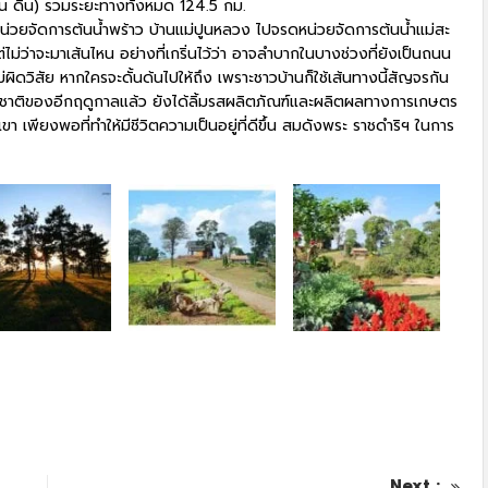
ถนน ดิน) รวมระยะทางทั้งหมด 124.5 กม.
่วยจัดการต้นน้ำพร้าว บ้านแม่ปูนหลวง ไปจรดหน่วยจัดการต้นน้ำแม่สะ
่ว่าจะมาเส้นไหน อย่างที่เกริ่นไว้ว่า อาจลำบากในบางช่วงที่ยังเป็นถนน
่ผิดวิสัย หากใครจะดั้นด้นไปให้ถึง เพราะชาวบ้านก็ใช้เส้นทางนี้สัญจรกัน
ชาติของอีกฤดูกาลแล้ว ยังได้ลิ้มรสผลิตภัณฑ์และผลิตผลทางการเกษตร
า เพียงพอที่ทำให้มีชีวิตความเป็นอยู่ที่ดีขึ้น สมดังพระ ราชดำริฯ ในการ
Next :