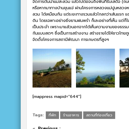
จัดการต้นน้ำแม่สะลวม แล้วไปต่อจนถึงพื้นที่รับเสด็จ (
หรือหากมาทางบ้านขุนแจ่ ผ่านโครงการหลวงแม่ปูนหลวงหน
ลวม ได้เหมือนกัน แต่ระยะทางรวมแล้วไกลกว่าเส้นแรก แต่ไม
ดิน โดยเฉพาะอย่างยิ่งยามฝนพรำ ก็เละอย่างที่เห็น แต่ก็ไม
เป็นประจำ เพราะมาแล้วนอกจากได้เห็นความงามของธรรม
กันแบบสดๆ ซึ่งเป็นการสร้างงาน สร้างรายได้ให้ชาวไทยภูเข
จัดตั้งโครงการสถานีพัฒนา การเกษตรที่สูงฯ
[mappress mapid=”644″]
Tags:
ที่พัก
ร้านอาหาร
สถานที่ท่องเที่ยว
Previous :