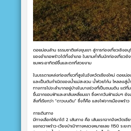
ดอยม่อนล้าน ธรรมชาติแห่งขุนเขา สู่การท่องเที่ยวเชิงอนุ
ของอำเภอพร้าวได้ทั้งอำเภอ ในยามค่ำคืนนักท่องเที่ยวยั
ชมพระอาทิตย์ขึ้นและตกที่สวยงาม
ในบรรดาแหล่งท่องเที่ยวที่สูงในจังหวัดเชียงใหม่ ดอยม่อ
และเป็นต้นกำเนิดของน้ำแม่สะลวม น้ำห้วยโก๋น ไหลลงสู่น้ำแม
ทางการไปจะลำบากอยู่บ้างในบางช่วงที่เป็นถนนดิน แต่ที
ขึ้นจากขอบฟ้าและลาลับเหลี่ยมเขา ซึ่งหากวันฟ้าแจ่มๆ 
สิ่งที่เรียกว่า “ดาวบนดิน” ซึ่งก็คือ แสงไฟจากเมืองพร้า
การเดินทาง
มีทางเลือกให้มาได้ 2 เส้นทาง คือ เส้นแรกจากจังหวัดเ
แยกขวาพร้าว-เวียงป่าเป้าทางหลวงหมายเลข 1150 ระยะทาง