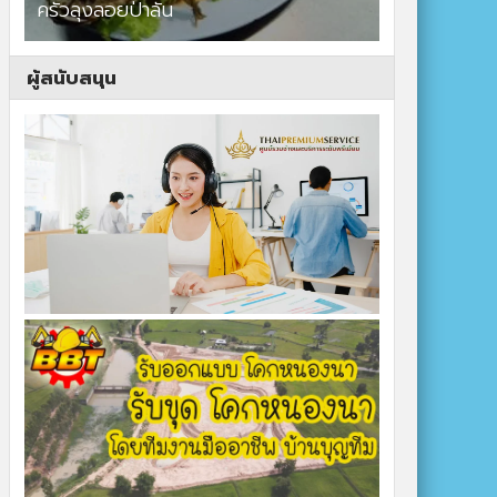
ร้าน baboo bear สาขาสนามชัยเขต
ปาร์ควิวรีสอ
ผู้สนับสนุน