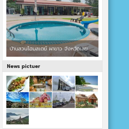
ร้านอาหาร By แม่แฝด
สตาร์คาเฟ่
News pictuer