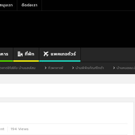
สนุนเรา
ติดต่อเรา
าหาร
ที่พัก
แพคเกจทัวร์
ม
ทิวผาคาเฟ่
บ้านพิพิธภัณฑ์ไทดำ
บ้านหนองมะจับ
บ้านป๊อก
nt
194 Views