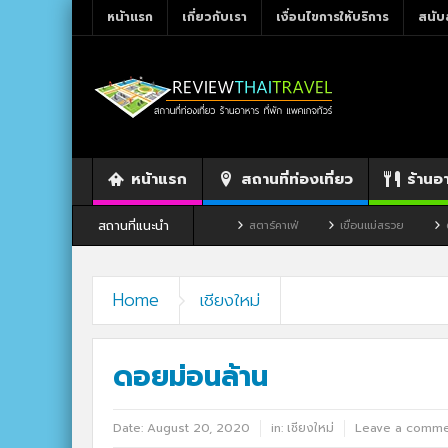
หน้าแรก
เกี่ยวกับเรา
เงื่อนไขการให้บริการ
สนับ
หน้าแรก
สถานที่ท่องเที่ยว
ร้านอ
สถานที่แนะนำ
้านอาหาร By แม่แฝด
สตาร์คาเฟ่
เขื่อนแม่สรวย
ตลาดโก้งโค้ง บ้านแสงโส
Home
เชียงใหม่
ดอยม่อนล้าน
Date:
August 20, 2020
in:
เชียงใหม่
Leave a comme