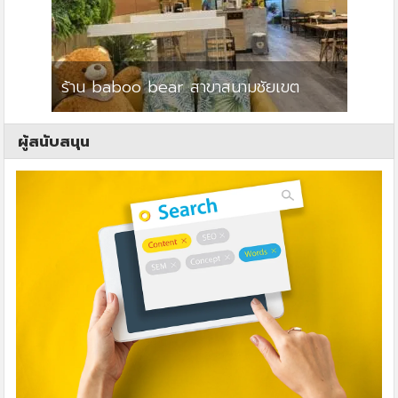
ร้าน baboo bear สาขาสนามชัยเขต
ปาร์คว
ผู้สนับสนุน