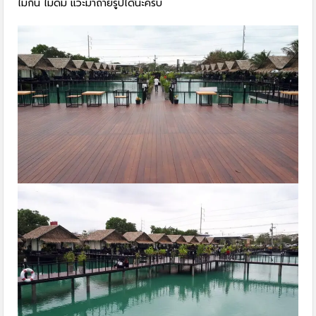
ไม่กิน ไม่ดื่ม แวะมาถ่ายรูปได้นะครับ