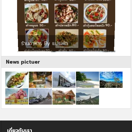
ย
ร้านอาหาร By แม่แฝด
สตาร์ค
News pictuer
เกี่ยวกับเรา