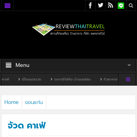
Menu
อนแม่สรวย
ตลาดโก้งโค้ง บ้านแสงโสม
ทิวผาคาเฟ่
บ้านพิพิธภัณฑ์ไทดำ
Home
ขอนแก่น
จ้วด คาเฟ่