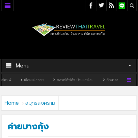
Menu
เขื่อนแม่สรวย
ตลาดโก้งโค้ง บ้านแสงโสม
ทิวผาคาเฟ่
บ้านพิพิธภัณฑ์ไ
Home
สมุทรสงคราม
ค่ายบางกุ้ง