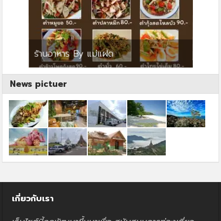
ย
ร้านอาหาร By แม่แฝด
สตาร์ค
News pictuer
เกี่ยวกับเรา