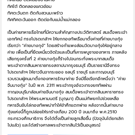
ทิศใต้ ติดคลองแควอ้อม
ทิศตะวันตก ติดกับสวนมะพร้าว
ทิศทิศตะวันออก ติดต่อกับแม่น้ำแม่กลอง
เป็นค่ายทหารเรือไทยที่มีความสำคัญทางประวัติศาสตร์ สมเด็จพระเจ้า
เอกทัศน์ ทรงโปรดเกล้าฯ ให้ยกกองทัพเรือมาตั้งค่ายที่ค่ายบางกุ้ง
เรียกว่า “ค่ายบางกุง้” โดยสร้างกำแพงล้อมวัดบางกุ้งให้อยู่กลาง
ค่าย เพื่อเป็นที่ยึดเหนี่ยวจิตใจและเป็นที่เคารพบูชาของทหาร ภายหลัง
เสียกรุงครั้งที่ 2 ค่ายบางกุ้งก็ร้างไปจนกระทั่งพระบาทสมเด็จ
พระเจ้าตากสินมหาราชทรงสถาปนากรุงธนบุรี เป็นราชธานีจึงทรง
โปรดเกล้าฯ ให้ชาวจีนจากระยอง ชลบุรี ราชบุรี และกาญจนบุรี
รวบรวมผู้คนมาตั้งกองทหารรักษาค่าย จึงมีชื่อเรียกอีกหนึ่งว่า “ค่าย
จีนบางกุ้ง” ในปี พ.ศ. 2311 พระเจ้ากรุงอังวะทรงยกทัพผ่าน
กาญจนบุรีมาล้อมค่ายจีนบางกุ้ง สมเด็จพระเจ้าตากสินมหาราชทรง
โปรดเกล้าฯ ให้พระมหามนตรี (บุญมา) เป็นแม่ทัพยกไปช่วยเหลือ
ทหารจีนขับไล่กองทัพพม่าทำให้ข้าศึกแตกพ่าย หลังจากนั้นค่ายบาง
กุ้งแห่งนี้ก็ถูกปล่อยให้รกร้างเกือบ 200 ปี จนมาถึง พ.ศ.2510
กระทรวงศึกษาธิการ จึงได้ตั้งเป็นค่ายลูกเสือขึ้น (ปัจจุบันได้ยกเลิก
ไปแล้ว) และได้สร้างศาลพระเจ้าตากสินไว้เป็นอนุสรณ์