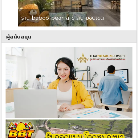
ร้าน baboo bear สาขาสนามชัยเขต
ปาร์คว
ผู้สนับสนุน