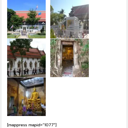
[mappress mapid=”1077″]