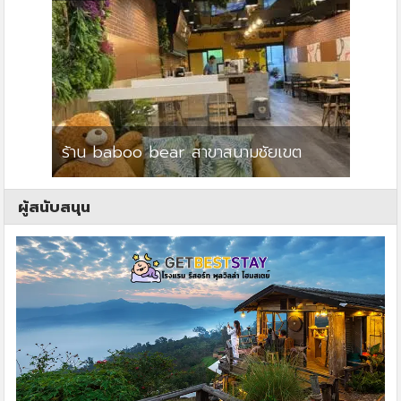
ร้าน baboo bear สาขาสนามชัยเขต
ปาร์คว
ผู้สนับสนุน