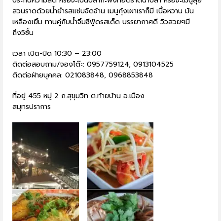
ประกันความสด หรือจะเป็นปลากะพงทอดราดน้ำปลา หรือจะเมนูลุย
สวนราดด้วยน้ำยำรสแซ่บจัดจ้าน เมนูกุ้งเผาเราก็มี เนื้อหวาน มัน
เหลืองเยิ้ม ทานคู่กับน้ำจิ้มซีฟู้ดรสเด็ด บรรยากาศดี วิวสวยๆมี
ถึง5ชั้น
เวลา เปิด-ปิด 10:30 – 23:00
ติดต่อสอบถาม/จองโต๊ะ: 0957759124, 0913104525
ติดต่อฝ่ายบุคคล: 021083848, 0968853848
ที่อยู่ 455 หมู่ 2 ถ.สุขุมวิท ต.ท้ายบ้าน อ.เมือง
สมุทรปราการ