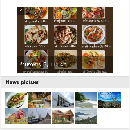
ย
ร้านอาหาร By แม่แฝด
สตาร์ค
News pictuer