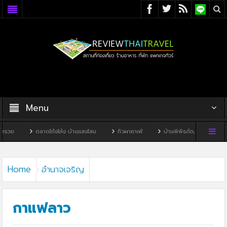
Menu
ตลาดโก้งโค้ง บ้านแสงโสม
ทิวผาคาเฟ่
บ้านพิพิธภัณฑ์ไทดำ
บ้านหนองมะจ
Home
อำนาจเจริญ
กาแฟลาว