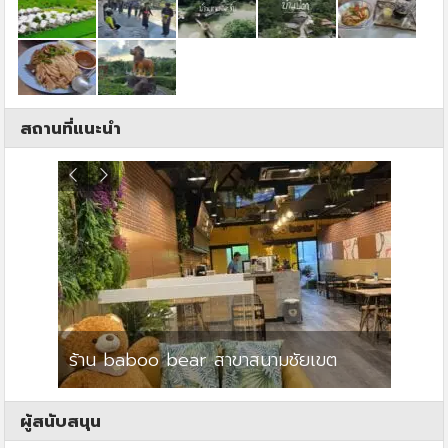
สถานที่แนะนำ
ร้าน baboo bear สาขาสนามชัยเขต
ปาร์คว
ผู้สนับสนุน