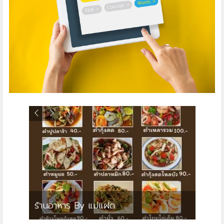
ย
ร้านอาหาร By แม่แฝด
สตาร์ค