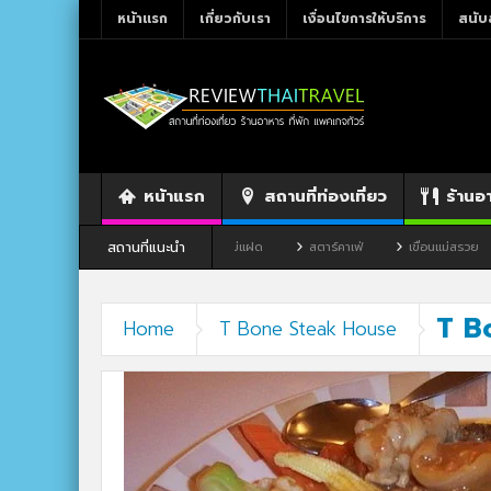
หน้าแรก
เกี่ยวกับเรา
เงื่อนไขการให้บริการ
สนับ
หน้าแรก
สถานที่ท่องเที่ยว
ร้านอ
สถานที่แนะนำ
าว จังหวัดเลย
ร้านอาหาร By แม่แฝด
สตาร์คาเฟ่
เขื่อนแม่สรวย
T B
Home
T Bone Steak House