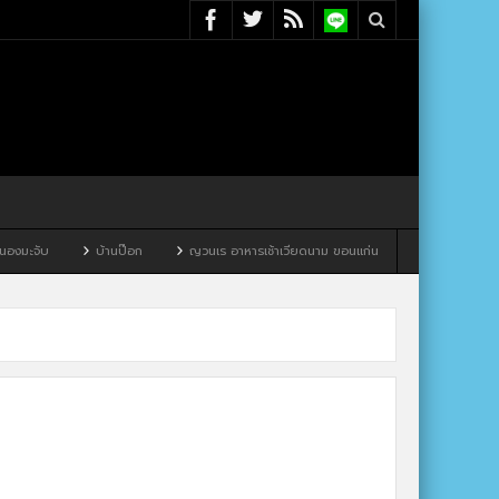
ะจับ
บ้านป๊อก
ญวนเร อาหารเช้าเวียดนาม ขอนแก่น