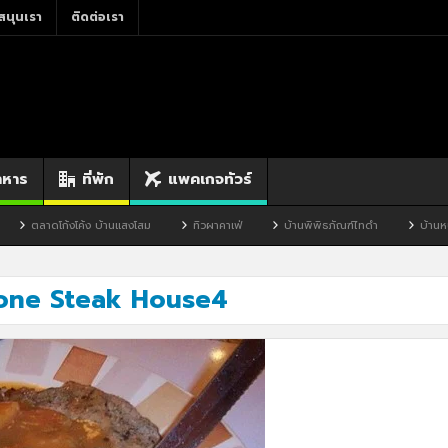
สนุนเรา
ติดต่อเรา
าหาร
ที่พัก
แพคเกจทัวร์
ตลาดโก้งโค้ง บ้านแสงโสม
ทิวผาคาเฟ่
บ้านพิพิธภัณฑ์ไทดำ
บ้านหนองม
one Steak House4