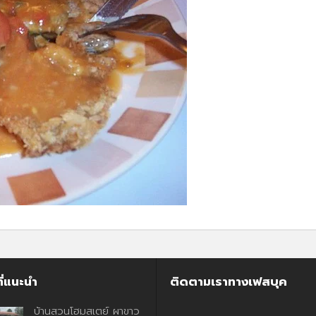
ี่แนะนำ
ติดตามเราทางเฟสบุค
บ้านสวนโฮมสเตย์ ผาขาว