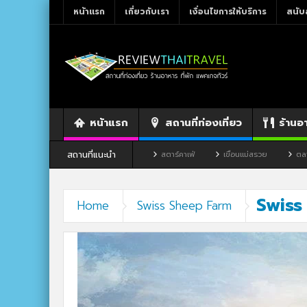
หน้าแรก
เกี่ยวกับเรา
เงื่อนไขการให้บริการ
สนับ
หน้าแรก
สถานที่ท่องเที่ยว
ร้านอ
สถานที่แนะนำ
ลย
ร้านอาหาร By แม่แฝด
สตาร์คาเฟ่
เขื่อนแม่สรวย
ตลาดโก้งโค
Swiss
Home
Swiss Sheep Farm