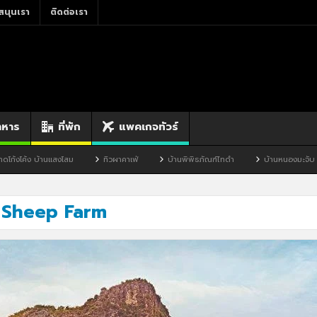
สนุนเรา
ติดต่อเรา
าหาร
ที่พัก
แพคเกจทัวร์
้ง บ้านแสงโสม
ทิวผาคาเฟ่
บ้านพิพิธภัณฑ์ไทดำ
บ้านหนองมะจับ
 Sheep Farm