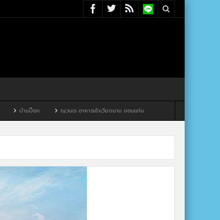
บ้านป๊อก
ญวนเร อาหารเช้าเวียดนาม ขอนแก่น