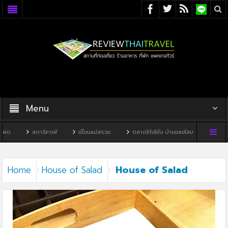
Menu
ด
สตาร์คาเฟ่
เขื่อนแม่สรวย
ตลาดโก้งโค้ง บ้านแสงโสม
ทิวผาคาเ
House of Salad
Home
House of Salad