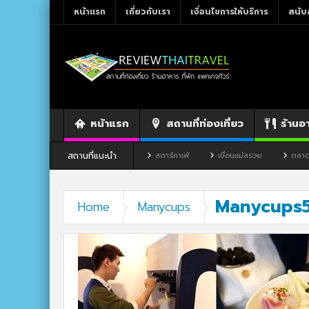
หน้าแรก
เกี่ยวกับเรา
เงื่อนไขการให้บริการ
สนับ
หน้าแรก
สถานที่ท่องเที่ยว
ร้านอ
สถานที่แนะนำ
ลย
ร้านอาหาร By แม่แฝด
สตาร์คาเฟ่
เขื่อนแม่สรวย
ตลาดโก้งโค
Manycups
Home
Manycups