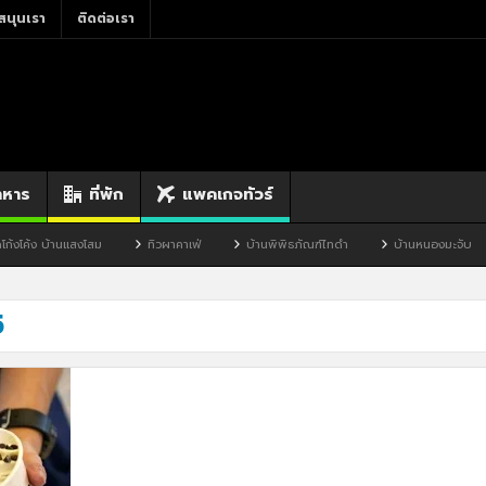
สนุนเรา
ติดต่อเรา
าหาร
ที่พัก
แพคเกจทัวร์
้ง บ้านแสงโสม
ทิวผาคาเฟ่
บ้านพิพิธภัณฑ์ไทดำ
บ้านหนองมะจับ
5