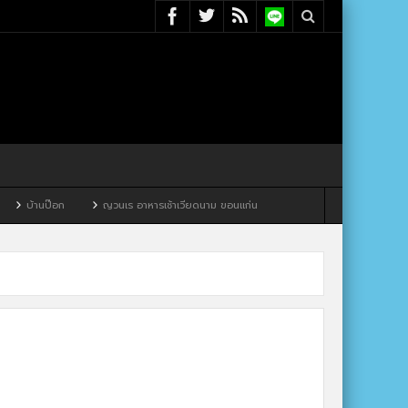
บ้านป๊อก
ญวนเร อาหารเช้าเวียดนาม ขอนแก่น