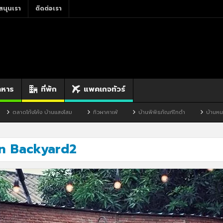
สนุนเรา
ติดต่อเรา
าหาร
ที่พัก
แพคเกจทัวร์
าดโก้งโค้ง บ้านแสงโสม
ทิวผาคาเฟ่
บ้านพิพิธภัณฑ์ไทดำ
บ้านหนองมะจั
n Backyard2