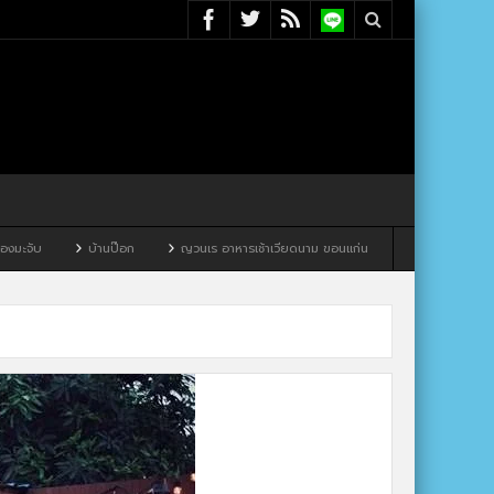
บ
บ้านป๊อก
ญวนเร อาหารเช้าเวียดนาม ขอนแก่น