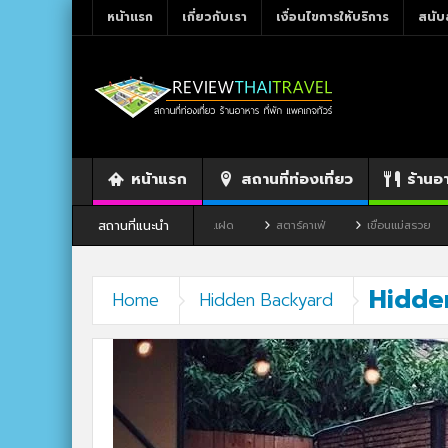
หน้าแรก
เกี่ยวกับเรา
เงื่อนไขการให้บริการ
สนับ
หน้าแรก
สถานที่ท่องเที่ยว
ร้านอ
สถานที่แนะนำ
จังหวัดเลย
ร้านอาหาร By แม่แฝด
สตาร์คาเฟ่
เขื่อนแม่สรวย
ตล
Hidde
Home
Hidden Backyard