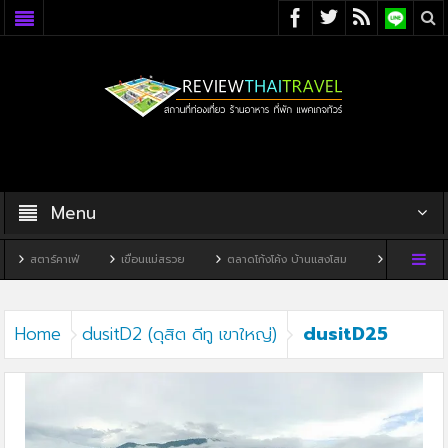
Menu
สตาร์คาเฟ่
เขื่อนแม่สรวย
ตลาดโก้งโค้ง บ้านแสงโสม
ทิวผาคาเฟ่
dusitD25
Home
dusitD2 (ดุสิต ดีทู เขาใหญ่)