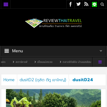
Menu
ฝด
สตาร์คาเฟ่
เขื่อนแม่สรวย
ตลาดโก้งโค้ง บ้านแสงโสม
ทิวผาคาเ
dusitD24
Home
dusitD2 (ดุสิต ดีทู เขาใหญ่)