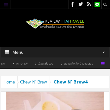
Menu
ด
สตาร์คาเฟ่
เขื่อนแม่สรวย
ตลาดโก้งโค้ง บ้านแสงโสม
ทิวผาคาเ
Chew N’ Brew4
Home
Chew N’ Brew