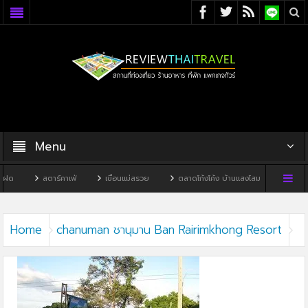
Menu
ฝด
สตาร์คาเฟ่
เขื่อนแม่สรวย
ตลาดโก้งโค้ง บ้านแสงโสม
ทิวผาคา
Home
chanuman ชานุมาน Ban Rairimkhong Resort
chanuman ชานุมาน Ban Rairimkhong Resort5