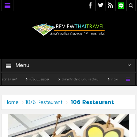
Menu
าร์คาเฟ่
เขื่อนแม่สรวย
ตลาดโก้งโค้ง บ้านแสงโสม
ทิวผาคาเฟ่
บ
106 Restaurant
Home
10/6 Restaurant