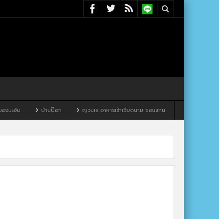
มะจับ
บ้านป๊อก
ญวนเร อาหารเช้าเวียดนาม ขอนแก่น