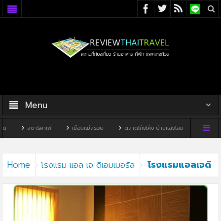
Menu
สตาร์คาเฟ่
เขื่อนแม่สรวย
ตลาดโก้งโค้ง บ้านแสงโสม
ทิวผาคาเฟ่
โรงแรมแอลเจดิ
Home
โรงแรม แอล เจ ดิเอมเมอรัล
เอมเมอรัล3