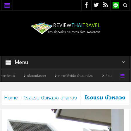
Menu
ร์คาเฟ่
เขื่อนแม่สรวย
ตลาดโก้งโค้ง บ้านแสงโสม
ทิวผาคาเฟ่
บ้
โรงแรม บัวหลวง
Home
โรงแรม บัวหลวง อ่างทอง
อ่างทอง2