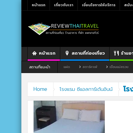
หน้าแรก
เกี่ยวกับเรา
เงื่อนไขการให้บริการ
สนับ
หน้าแรก
สถานที่ท่องเที่ยว
ร้านอ
สถานที่แนะนำ
ขาว จังหวัดเลย
ร้านอาหาร By แม่แฝด
สตาร์คาเฟ่
เขื่อนแม่สรวย
โร
Home
โรงแรม ซีแอลการ์เด้นอินน์