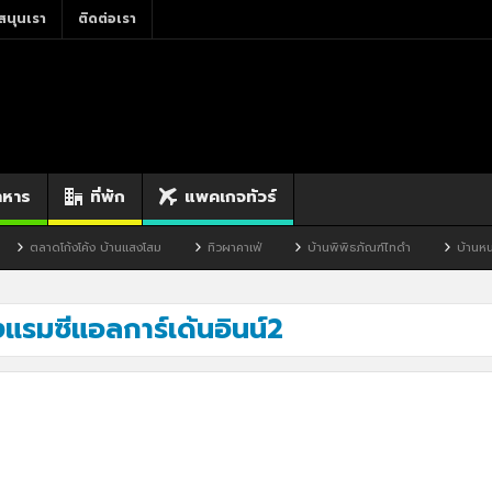
สนุนเรา
ติดต่อเรา
าหาร
ที่พัก
แพคเกจทัวร์
ตลาดโก้งโค้ง บ้านแสงโสม
ทิวผาคาเฟ่
บ้านพิพิธภัณฑ์ไทดำ
บ้านหนอง
งแรมซีแอลการ์เด้นอินน์2