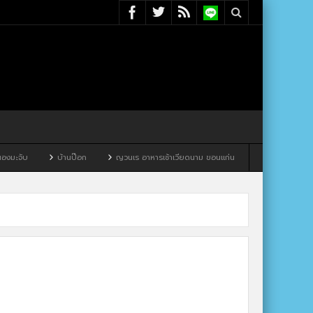
มะจับ
บ้านป๊อก
ญวนเร อาหารเช้าเวียดนาม ขอนแก่น