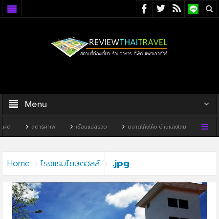
Menu
ด
สตาร์คาเฟ่
เขื่อนแม่สรวย
ตลาดโก้งโค้ง บ้านแสงโสม
ทิวผาคาเ
.jpg
Home
โรงแรมโฆษิตฮิลล์