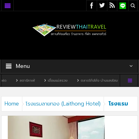
Menu
ฝด
สตาร์คาเฟ่
เขื่อนแม่สรวย
ตลาดโก้งโค้ง บ้านแสงโสม
ทิวผาคา
โรงแรม
Home
โรงแรมลายทอง (Laithong Hotel)
ลายทอง3