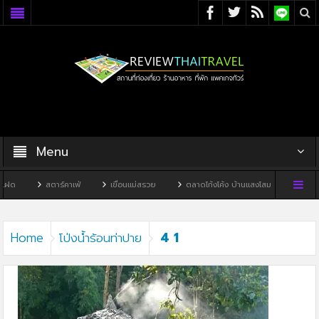
Menu
ฝด
สตาร์คาเฟ่
เขื่อนแม่สรวย
ตลาดโก้งโค้ง บ้านแสงโสม
ทิวผาคา
4 1
Home
โป่งน้ำร้อนท่าปาย