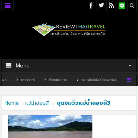
Menu
แฝด
สตาร์คาเฟ่
เขื่อนแม่สรวย
ตลาดโก้งโค้ง บ้านแสงโสม
ทิวผาคา
จุดชมวิวแม่น้ำสองสี3
Home
แม่น้ำสองสี